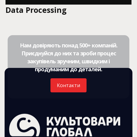
Data Processing
Нам довіряють понад 500+ компаній.
Приєднуйся до них та зроби процес
закупівель зручним, швидким і
продуманим до деталей.
Контакти