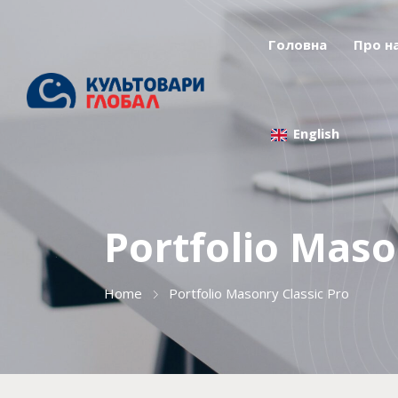
Головна
Про н
English
Portfolio Maso
Home
Portfolio Masonry Classic Pro