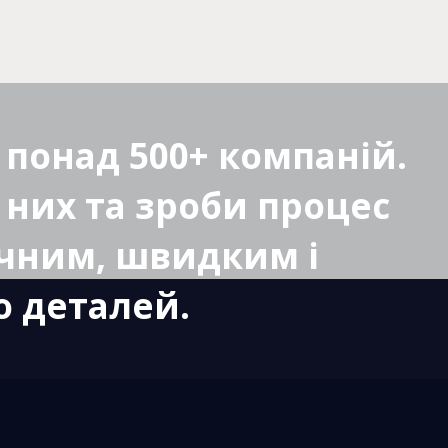
понад 500+ компаній.
 них та зроби процес
учним, швидким і
 деталей.