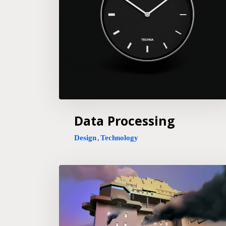
Data Processing
Design
,
Technology