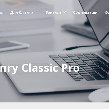
ас
Для Клієнта
Вакансії
Соціалізація
К
nry Classic Pro