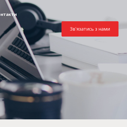
онтакти
Зв'язатись з нами