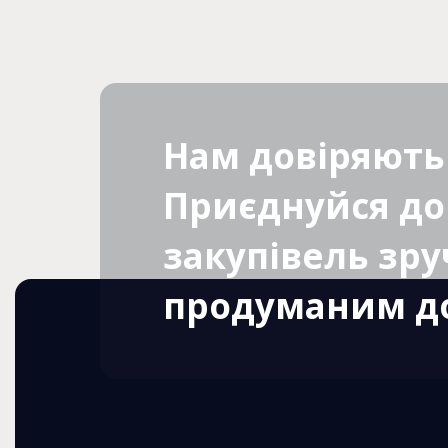
Нам довіряють 
Приєднуйся до
закупівель зр
продуманим до