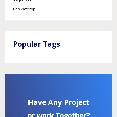
Без категорії
Popular Tags
Have Any Project
or work Together?